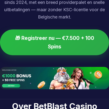
sinds 2024, met een breed providerpalet en snelle
uitbetalingen — maar zonder KSC-licentie voor de
Belgische markt.
🎁 Registreer nu — €7.500 + 100
Spins
Over BetBlast Casino