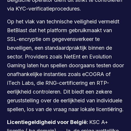
via KYC-verificatieprocedures.
Op het vlak van technische veiligheid vermeldt
BetBlast dat het platform gebruikmaakt van
SSL-encryptie om gegevensverkeer te
beveiligen, een standaardpraktijk binnen de
sector. Providers zoals NetEnt en Evolution
Gaming laten hun spellen doorgaans testen door
onafhankelijke instanties zoals eCOGRA of
iTech Labs, die RNG-certificering en RTP-
eerlijkheid controleren. Dit biedt een zekere
geruststelling over de eerlijkheid van individuele
spellen, los van de vraag naar lokale licentiëring.
Licentiegeldigheid voor België:
KSC A+
licentie (.be domein) — Ja, de enige wettelijke