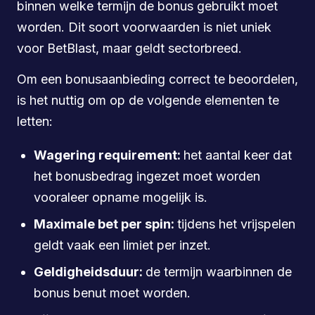
binnen welke termijn de bonus gebruikt moet
worden. Dit soort voorwaarden is niet uniek
voor BetBlast, maar geldt sectorbreed.
Om een bonusaanbieding correct te beoordelen,
is het nuttig om op de volgende elementen te
letten:
Wagering requirement:
het aantal keer dat
het bonusbedrag ingezet moet worden
vooraleer opname mogelijk is.
Maximale bet per spin:
tijdens het vrijspelen
geldt vaak een limiet per inzet.
Geldigheidsduur:
de termijn waarbinnen de
bonus benut moet worden.