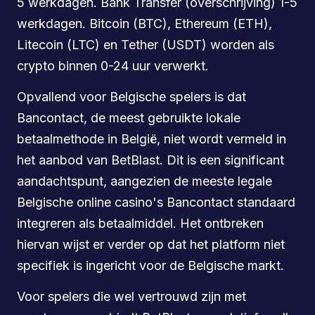
5 werkdagen. Bank Transfer (overschrijving) 1-5
werkdagen. Bitcoin (BTC), Ethereum (ETH),
Litecoin (LTC) en Tether (USDT) worden als
crypto binnen 0-24 uur verwerkt.
Opvallend voor Belgische spelers is dat
Bancontact, de meest gebruikte lokale
betaalmethode in België, niet wordt vermeld in
het aanbod van BetBlast. Dit is een significant
aandachtspunt, aangezien de meeste legale
Belgische online casino's Bancontact standaard
integreren als betaalmiddel. Het ontbreken
hiervan wijst er verder op dat het platform niet
specifiek is ingericht voor de Belgische markt.
Voor spelers die wel vertrouwd zijn met