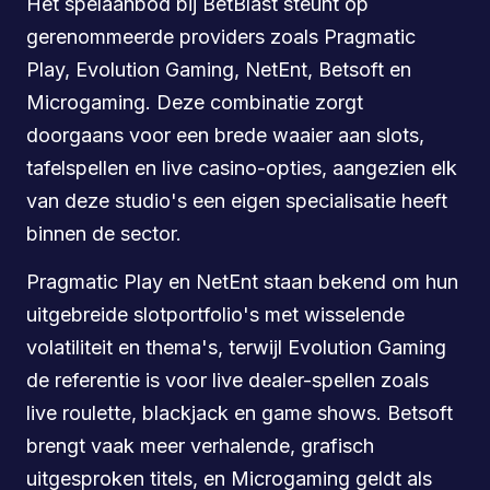
Het spelaanbod bij BetBlast steunt op
gerenommeerde providers zoals Pragmatic
Play, Evolution Gaming, NetEnt, Betsoft en
Microgaming. Deze combinatie zorgt
doorgaans voor een brede waaier aan slots,
tafelspellen en live casino-opties, aangezien elk
van deze studio's een eigen specialisatie heeft
binnen de sector.
Pragmatic Play en NetEnt staan bekend om hun
uitgebreide slotportfolio's met wisselende
volatiliteit en thema's, terwijl Evolution Gaming
de referentie is voor live dealer-spellen zoals
live roulette, blackjack en game shows. Betsoft
brengt vaak meer verhalende, grafisch
uitgesproken titels, en Microgaming geldt als