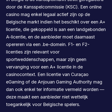
door de Kansspelcommissie (KSC). Een online
casino mag enkel legaal actief zijn op de
Belgische markt indien het beschikt over een A+
licentie, die gekoppeld is aan een landgebonden
A-licentie, en de aanbieder moet daarnaast
opereren via een .be-domein. F1- en F2-
licenties zijn relevant voor
sportweddenschappen, maar zijn geen
vervanging voor een A+ licentie in de
casinocontext. Een licentie van Curaçao
eGaming of de Anjouan Gaming Authority mag
dan ook enkel ter informatie vermeld worden —
deze maakt een aanbieder niet wettelijk
toegankelijk voor Belgische spelers.