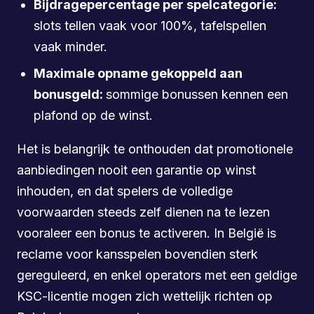
Bijdragepercentage per spelcategorie:
slots tellen vaak voor 100%, tafelspellen
vaak minder.
Maximale opname gekoppeld aan
bonusgeld:
sommige bonussen kennen een
plafond op de winst.
Het is belangrijk te onthouden dat promotionele
aanbiedingen nooit een garantie op winst
inhouden, en dat spelers de volledige
voorwaarden steeds zelf dienen na te lezen
vooraleer een bonus te activeren. In België is
reclame voor kansspelen bovendien sterk
gereguleerd, en enkel operators met een geldige
KSC-licentie mogen zich wettelijk richten op