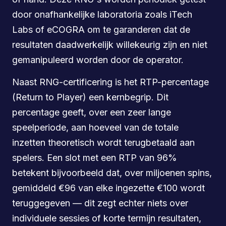
door onafhankelijke laboratoria zoals iTech
Labs of eCOGRA om te garanderen dat de
resultaten daadwerkelijk willekeurig zijn en niet
gemanipuleerd worden door de operator.
Naast RNG-certificering is het RTP-percentage
(Return to Player) een kernbegrip. Dit
percentage geeft, over een zeer lange
speelperiode, aan hoeveel van de totale
inzetten theoretisch wordt terugbetaald aan
spelers. Een slot met een RTP van 96%
betekent bijvoorbeeld dat, over miljoenen spins,
gemiddeld €96 van elke ingezette €100 wordt
teruggegeven — dit zegt echter niets over
individuele sessies of korte termijn resultaten,