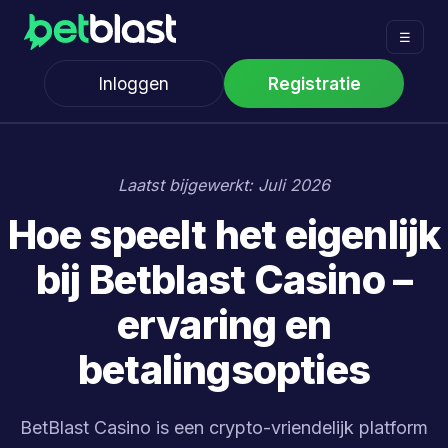
☰
Inloggen
Registratie
Laatst bijgewerkt: Juli 2026
Hoe speelt het eigenlijk
bij Betblast Casino –
ervaring en
betalingsopties
BetBlast Casino is een crypto-vriendelijk platform